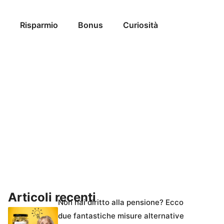
Risparmio
Bonus
Curiosità
Articoli recenti
Non hai diritto alla pensione? Ecco
due fantastiche misure alternative