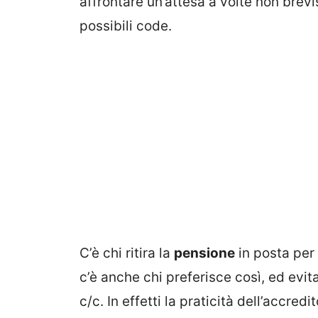
affrontare un’attesa a volte non brevi
possibili code.
C’è chi ritira la
pensione
in posta per
c’è anche chi preferisce così, ed evi
c/c. In effetti la praticità dell’accre