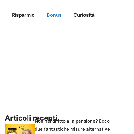
Risparmio
Bonus
Curiosità
Articoli recenti
Non hai diritto alla pensione? Ecco
due fantastiche misure alternative