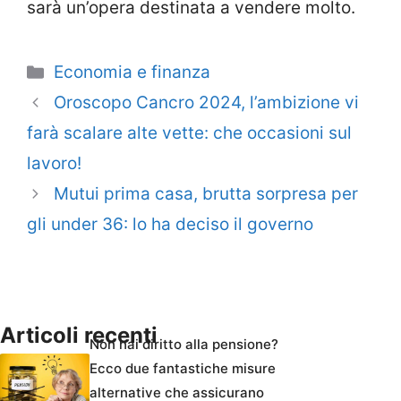
sarà un’opera destinata a vendere molto.
Categorie
Economia e finanza
Oroscopo Cancro 2024, l’ambizione vi
farà scalare alte vette: che occasioni sul
lavoro!
Mutui prima casa, brutta sorpresa per
gli under 36: lo ha deciso il governo
Articoli recenti
Non hai diritto alla pensione?
Ecco due fantastiche misure
alternative che assicurano