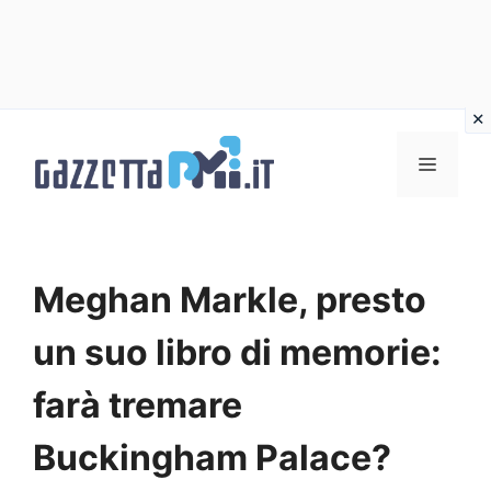
Vai
al
Menu
contenuto
Meghan Markle, presto
un suo libro di memorie:
farà tremare
Buckingham Palace?