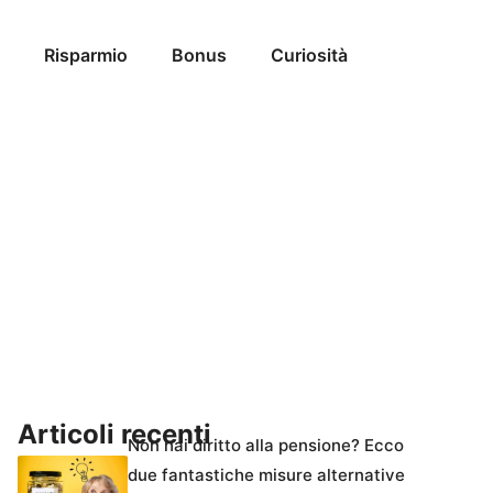
Risparmio
Bonus
Curiosità
Articoli recenti
Non hai diritto alla pensione? Ecco
due fantastiche misure alternative