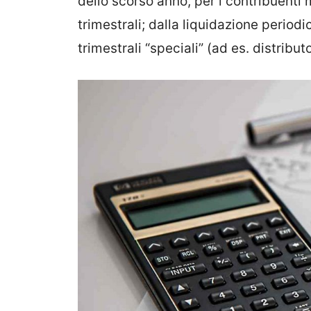
dello scorso anno, per i contribuenti m
trimestrali; dalla liquidazione periodi
trimestrali “speciali” (ad es. distribut