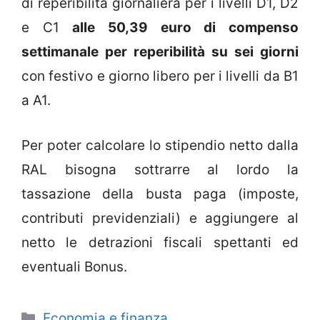
di reperibilità giornaliera per i livelli D1, D2
e C1
alle 50,39 euro di compenso
settimanale per reperibilità su sei giorni
con festivo e giorno libero per i livelli da B1
a A1.
Per poter calcolare lo stipendio netto dalla
RAL bisogna sottrarre al lordo la
tassazione della busta paga (imposte,
contributi previdenziali) e aggiungere al
netto le detrazioni fiscali spettanti ed
eventuali Bonus.
Categorie
Economia e finanza