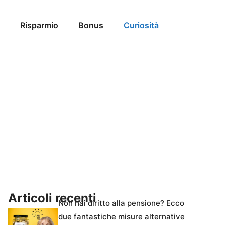
Risparmio
Bonus
Curiosità
Articoli recenti
Non hai diritto alla pensione? Ecco
due fantastiche misure alternative