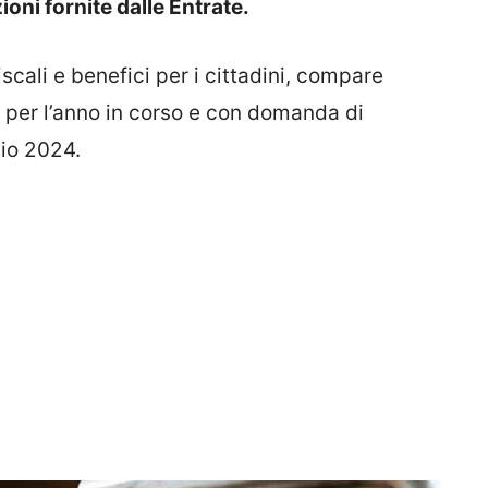
oni fornite dalle Entrate.
scali e benefici per i cittadini, compare
o per l’anno in corso e con domanda di
io 2024.