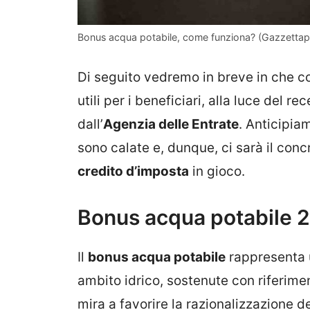
Bonus acqua potabile, come funziona? (Gazzettapm
Di seguito vedremo in breve in che c
utili per i beneficiari, alla luce del
dall’
Agenzia delle Entrate
. Anticipia
sono calate e, dunque, ci sarà il conc
credito d’imposta
in gioco.
Bonus acqua potabile 
Il
bonus acqua potabile
rappresenta u
ambito idrico, sostenute con riferime
mira a favorire la razionalizzazione del