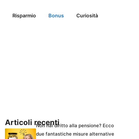
Risparmio
Bonus
Curiosità
Articoli recenti
Non hai diritto alla pensione? Ecco
due fantastiche misure alternative