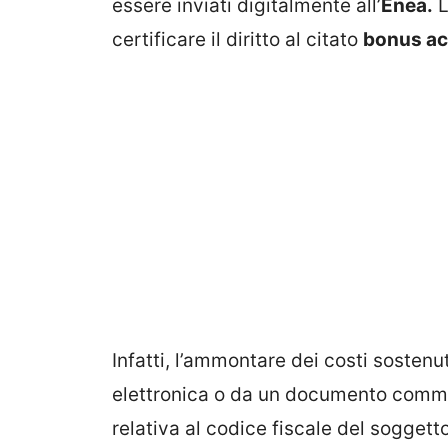
essere inviati digitalmente all’
Enea.
L
certificare il diritto al citato
bonus ac
Infatti, l’ammontare dei costi sosten
elettronica o da un documento commer
relativa al codice fiscale del sogget