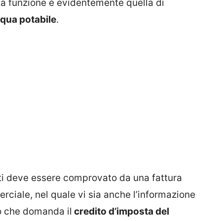
a funzione è evidentemente quella di
qua potabile
.
uti deve essere comprovato da una fattura
ciale, nel quale vi sia anche l’informazione
to che domanda il
credito d’imposta del