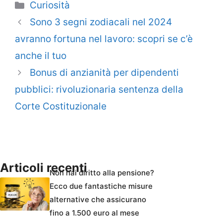
Categorie
Curiosità
Sono 3 segni zodiacali nel 2024
avranno fortuna nel lavoro: scopri se c’è
anche il tuo
Bonus di anzianità per dipendenti
pubblici: rivoluzionaria sentenza della
Corte Costituzionale
Articoli recenti
Non hai diritto alla pensione?
Ecco due fantastiche misure
alternative che assicurano
fino a 1.500 euro al mese