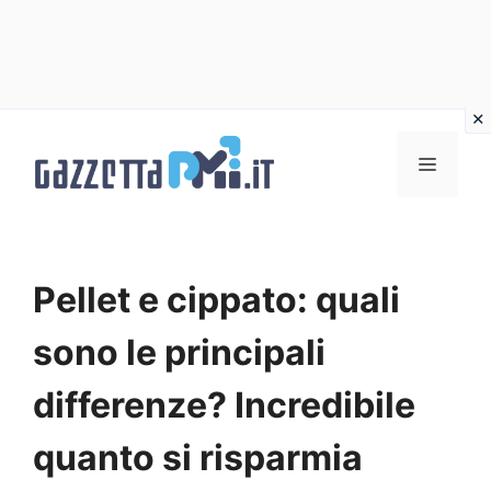
Vai
al
Menu
contenuto
Pellet e cippato: quali
sono le principali
differenze? Incredibile
quanto si risparmia