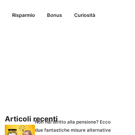
Risparmio
Bonus
Curiosità
Articoli recenti
Non hai diritto alla pensione? Ecco
due fantastiche misure alternative