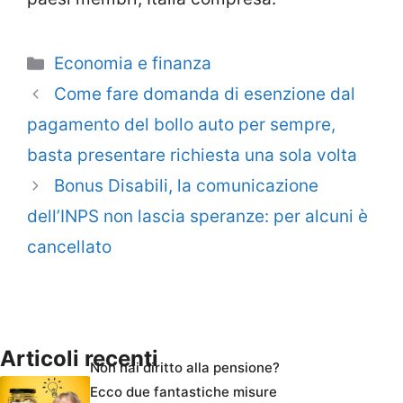
Categorie
Economia e finanza
Come fare domanda di esenzione dal
pagamento del bollo auto per sempre,
basta presentare richiesta una sola volta
Bonus Disabili, la comunicazione
dell’INPS non lascia speranze: per alcuni è
cancellato
Articoli recenti
Non hai diritto alla pensione?
Ecco due fantastiche misure