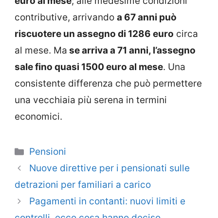
euro al mese
; alle medesime condizioni
contributive, arrivando
a 67 anni può
riscuotere un assegno di 1286 euro
circa
al mese. Ma
se arriva a 71 anni, l’assegno
sale fino quasi 1500 euro al mese
. Una
consistente differenza che può permettere
una vecchiaia più serena in termini
economici.
Categorie
Pensioni
Nuove direttive per i pensionati sulle
detrazioni per familiari a carico
Pagamenti in contanti: nuovi limiti e
controlli, ecco cosa hanno deciso