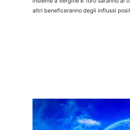
insieme a Vergine e Toro saranno al to
altri beneficeranno degli influssi posit