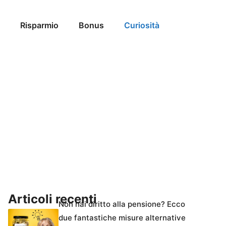
Risparmio
Bonus
Curiosità
Articoli recenti
Non hai diritto alla pensione? Ecco
due fantastiche misure alternative