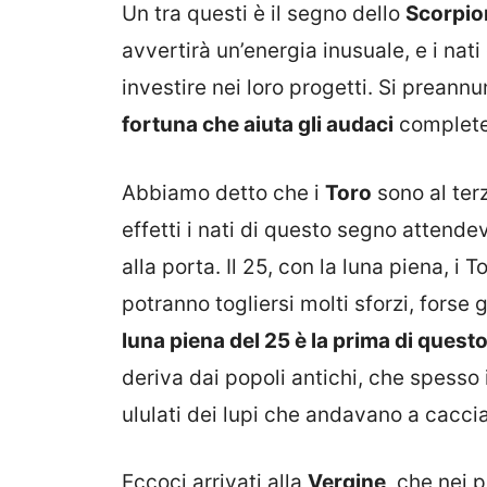
Un tra questi è il segno dello
Scorpio
avvertirà un’energia inusuale, e i nat
investire nei loro progetti. Si preann
fortuna che aiuta gli audaci
completer
Abbiamo detto che i
Toro
sono al terz
effetti i nati di questo segno attend
alla porta. Il 25, con la luna piena, i 
potranno togliersi molti sforzi, forse 
luna piena del 25 è la prima di quest
deriva dai popoli antichi, che spesso 
ululati dei lupi che andavano a caccia
Eccoci arrivati alla
Vergine
, che nei 