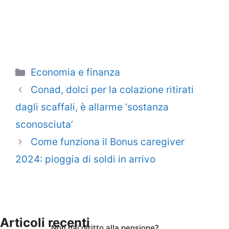
Categorie
Economia e finanza
Conad, dolci per la colazione ritirati
dagli scaffali, è allarme ‘sostanza
sconosciuta’
Come funziona il Bonus caregiver
2024: pioggia di soldi in arrivo
Articoli recenti
Non hai diritto alla pensione?