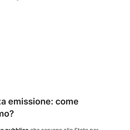
rza emissione: come
smo?