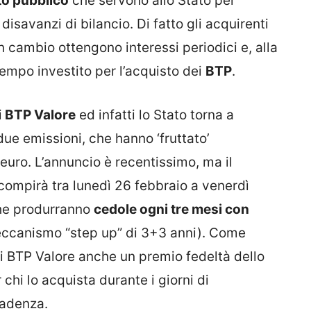
ito pubblico
che servono allo Stato per
 disavanzi di bilancio. Di fatto gli acquirenti
n cambio ottengono interessi periodici e, alla
 tempo investito per l’acquisto dei
BTP
.
i
BTP Valore
ed infatti lo Stato torna a
due emissioni, che hanno ‘fruttato’
 euro. L’annuncio è recentissimo, ma il
ompirà tra lunedì 26 febbraio a venerdì
che produrranno
cedole ogni tre mesi con
ccanismo “step up” di 3+3 anni). Come
 BTP Valore anche un premio fedeltà dello
chi lo acquista durante i giorni di
cadenza.