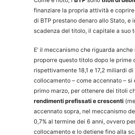
Come è noto, i
BTP
sono
titoli di deb
finanziare la propria attività e coprire
di BTP prestano denaro allo Stato, e i
scadenza del titolo, il capitale a suo
E’ il meccanismo che riguarda anche 
proporre questo titolo dopo le prime 
rispettivamente 18,1 e 17,2 miliardi di
collocamento – come accennato – si c
primo marzo, per ottenere dei titoli 
rendimenti prefissati e crescenti
(me
accennato sopra, nel meccanismo dei
0,7% al termine dei 6 anni, ovvero per 
collocamento e lo detiene fino alla s