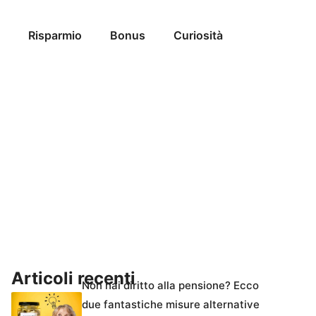
Risparmio
Bonus
Curiosità
Articoli recenti
Non hai diritto alla pensione? Ecco
due fantastiche misure alternative