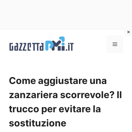
Vai
al
Menu
contenuto
Come aggiustare una
zanzariera scorrevole? Il
trucco per evitare la
sostituzione