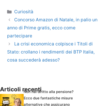
Categorie
Curiosità
Concorso Amazon di Natale, in palio un
anno di Prime gratis, ecco come
partecipare
La crisi economica colpisce i Titoli di
Stato: crollano i rendimenti dei BTP Italia,
cosa succederà adesso?
Articoli recenti
Non hai diritto alla pensione?
Ecco due fantastiche misure
alternative che assicurano