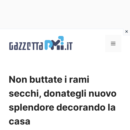
Vai
al
Menu
contenuto
Non buttate i rami
secchi, donategli nuovo
splendore decorando la
casa