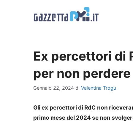
Vai
al
contenuto
Ex percettori di
per non perdere
Gennaio 22, 2024
di
Valentina Trogu
Gli ex percettori di RdC non ricever
primo mese del 2024 se non svolge