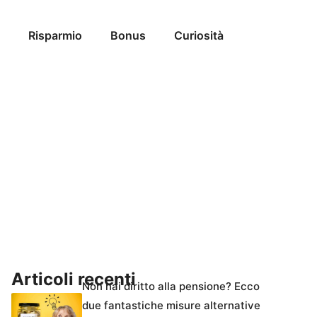
Risparmio
Bonus
Curiosità
Articoli recenti
Non hai diritto alla pensione? Ecco
due fantastiche misure alternative