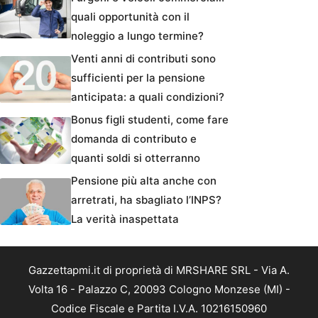
quali opportunità con il
noleggio a lungo termine?
Venti anni di contributi sono
sufficienti per la pensione
anticipata: a quali condizioni?
Bonus figli studenti, come fare
domanda di contributo e
quanti soldi si otterranno
Pensione più alta anche con
arretrati, ha sbagliato l’INPS?
La verità inaspettata
Gazzettapmi.it di proprietà di MRSHARE SRL - Via A.
Volta 16 - Palazzo C, 20093 Cologno Monzese (MI) -
Codice Fiscale e Partita I.V.A. 10216150960