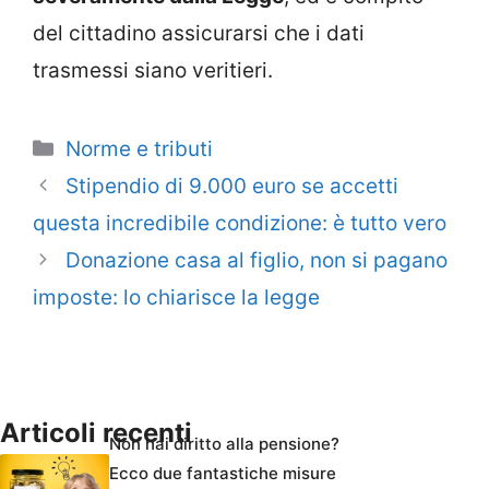
del cittadino assicurarsi che i dati
trasmessi siano veritieri.
Categorie
Norme e tributi
Stipendio di 9.000 euro se accetti
questa incredibile condizione: è tutto vero
Donazione casa al figlio, non si pagano
imposte: lo chiarisce la legge
Articoli recenti
Non hai diritto alla pensione?
Ecco due fantastiche misure