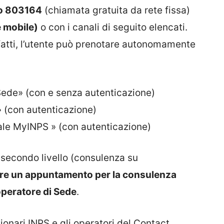
ro 803164
(chiamata gratuita da rete fissa)
 mobile)
o con i canali di seguito elencati.
infatti, l’utente può prenotare autonomamente
Sede» (con e senza autenticazione)
» (con autenticazione)
ale MyINPS » (con autenticazione)
 secondo livello (consulenza su
ere un appuntamento per la consulenza
operatore di Sede
.
zionari INPS e gli operatori del Contact