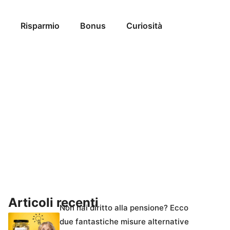
Risparmio
Bonus
Curiosità
Articoli recenti
Non hai diritto alla pensione? Ecco
due fantastiche misure alternative