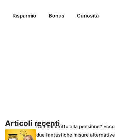
Risparmio
Bonus
Curiosità
Articoli recenti
Non hai diritto alla pensione? Ecco
due fantastiche misure alternative