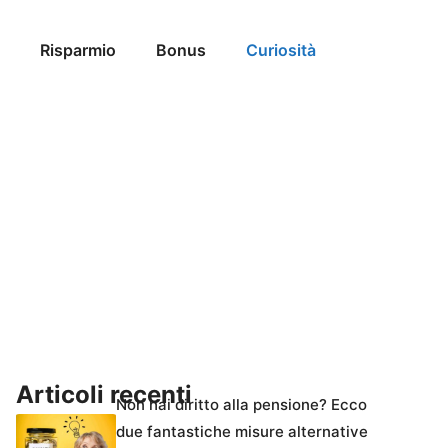
Risparmio
Bonus
Curiosità
Articoli recenti
Non hai diritto alla pensione? Ecco
due fantastiche misure alternative