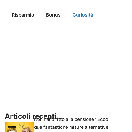
Risparmio
Bonus
Curiosità
Articoli recenti
Non hai diritto alla pensione? Ecco
due fantastiche misure alternative