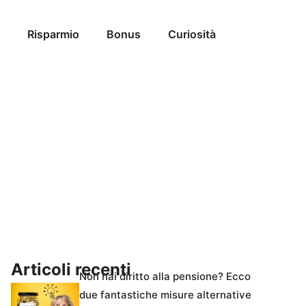
Risparmio
Bonus
Curiosità
Articoli recenti
Non hai diritto alla pensione? Ecco
due fantastiche misure alternative