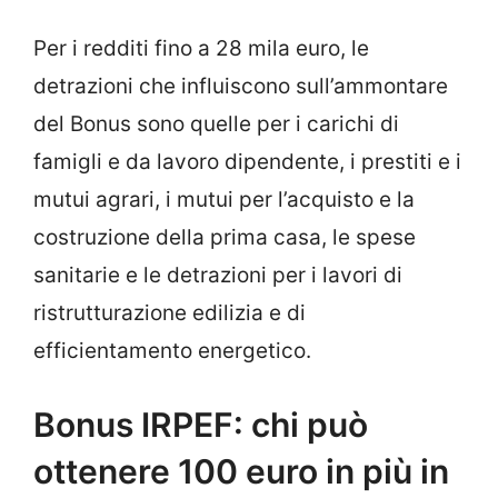
Per i redditi fino a 28 mila euro, le
detrazioni che influiscono sull’ammontare
del Bonus sono quelle per i carichi di
famigli e da lavoro dipendente, i prestiti e i
mutui agrari, i mutui per l’acquisto e la
costruzione della prima casa, le spese
sanitarie e le detrazioni per i lavori di
ristrutturazione edilizia e di
efficientamento energetico.
Bonus IRPEF: chi può
ottenere 100 euro in più in