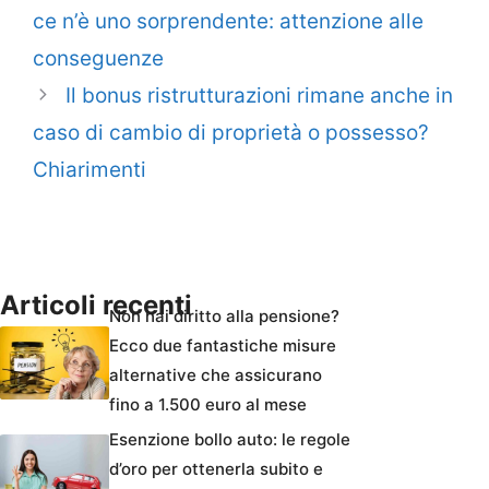
ce n’è uno sorprendente: attenzione alle
conseguenze
Il bonus ristrutturazioni rimane anche in
caso di cambio di proprietà o possesso?
Chiarimenti
Articoli recenti
Non hai diritto alla pensione?
Ecco due fantastiche misure
alternative che assicurano
fino a 1.500 euro al mese
Esenzione bollo auto: le regole
d’oro per ottenerla subito e