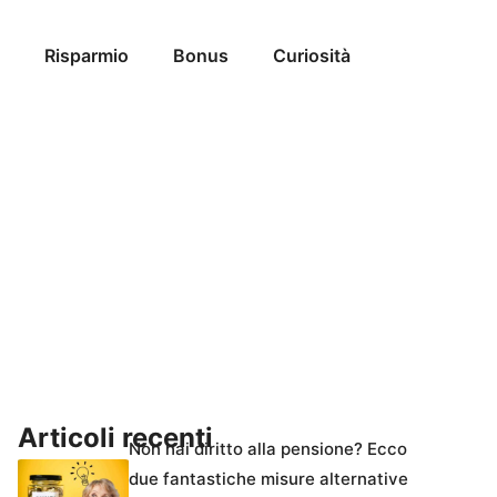
Risparmio
Bonus
Curiosità
Articoli recenti
Non hai diritto alla pensione? Ecco
due fantastiche misure alternative