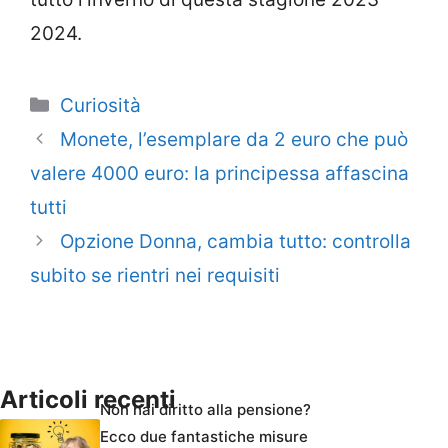
2024.
Categorie
Curiosità
Monete, l’esemplare da 2 euro che può
valere 4000 euro: la principessa affascina
tutti
Opzione Donna, cambia tutto: controlla
subito se rientri nei requisiti
Articoli recenti
Non hai diritto alla pensione?
Ecco due fantastiche misure