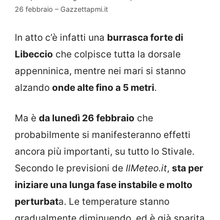
26 febbraio – Gazzettapmi.it
In atto c’è infatti una
burrasca forte di
Libeccio
che colpisce tutta la dorsale
appenninica, mentre nei mari si stanno
alzando
onde alte fino a 5 metri
.
Ma è
da lunedì 26 febbraio
che
probabilmente si manifesteranno effetti
ancora più importanti, su tutto lo Stivale.
Secondo le previsioni de
IlMeteo.it
,
sta per
iniziare una lunga fase instabile e molto
perturbat
a. Le temperature stanno
gradualmente diminuendo, ed è già sparita